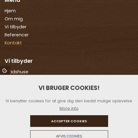
Menu
Hjem
Om mig
Vi tilbyder
Referencer
Kontakt
Vi tilbyder
Fritidshuse
Montering af solceller
VI BRUGER COOKIES!
Nybyggeri
Renovering
Vi benytter cookies for at give dig den bedst mulige oplevelse.
Skure og udhuse
More info
Tagarbejde
Vinduer og døre
ACCEPTER COOKIES
+
AFVIS COOKIES