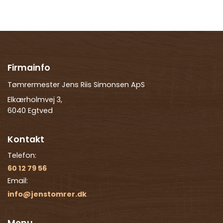
Firmainfo
Tømrermester Jens Riis Simonsen ApS
Elkærholmvej 3,
6040 Egtved
Kontakt
Telefon:
60 12 79 56
Email:
info@jenstomrer.dk